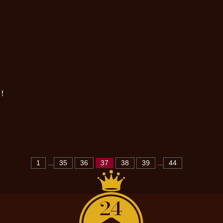
！
1
...
35
36
37
38
39
...
44